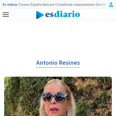
Es noticia
Choque España-Italia por Ceuta
Ceuta colapsada
Leire Diez
Mourinho
Menú
Antonio Resines