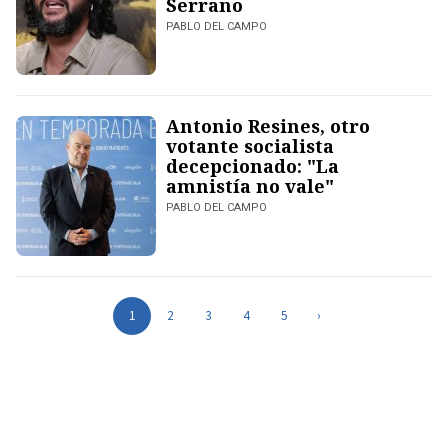
Serrano
PABLO DEL CAMPO
Antonio Resines, otro
votante socialista
decepcionado: "La
amnistía no vale"
PABLO DEL CAMPO
1
2
3
4
5
›