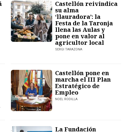
á
Castellón reivindica
su alma
‘llauradora’: la
Festa de la Taronja
llena las Aulas y
pone en valor al
agricultor local
SERGI TARAZONA
Castellón pone en
marcha el III Plan
Estratégico de
Empleo
NOEL RODILLA
a
La Fundación