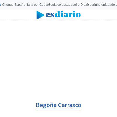
a
Choque España-Italia por Ceuta
Ceuta colapsada
Leire Diez
Mourinho enfadado c
Begoña Carrasco