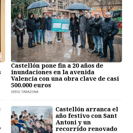
Castellón pone fin a 20 años de
inundaciones en la avenida
s
Valencia con una obra clave de casi
500.000 euros
SERGI TARAZONA
e
Castellón arranca el
l
año festivo con Sant
Antoni y un
y
recorrido renovado