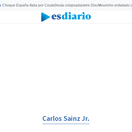
a
Choque España-Italia por Ceuta
Ceuta colapsada
Leire Diez
Mourinho enfadado c
Carlos Sainz Jr.