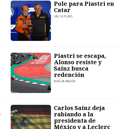
Pole para Piastri en
Catar
UN 10 PURO
Piastri se escapa,
Alonso resiste y
Sainz busca
redención
BORJA FADÓN
Carlos Sainz deja
e
rabiando a la
presidenta de
México y a Leclerc