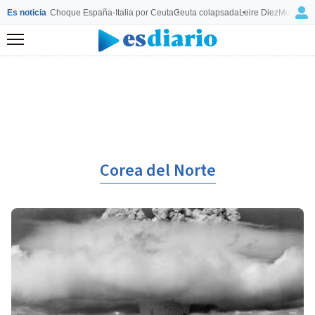
Es noticia
Choque España-Italia por Ceuta
Ceuta colapsada
Leire Diez
Mourinho
Menú
Corea del Norte