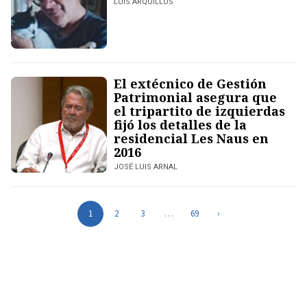
LUIS ARQUILLOS
El extécnico de Gestión
Patrimonial asegura que
el tripartito de izquierdas
fijó los detalles de la
residencial Les Naus en
2016
JOSÉ LUIS ARNAL
1
2
3
…
69
›