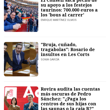
El Consell saca pecho de
su apoyo a los festejos
taurinos: 700.000 euros a
los 'bous al carrer'
ENRIQUE MARTÍNEZ OLMOS
"Bruja, cuñado,
tragabolas": Rosario de
insultos en Les Corts
SONIA GARCÍA
Rovira audita las cuentas
más oscuras de Pedro
Sánchez: "¿Paga los
centros de sus hijas con
las saunas o la caja B?"