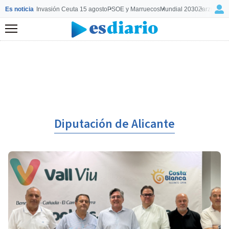
Es noticia
Invasión Ceuta 15 agosto
PSOE y Marruecos
Mundial 2030
Zarzuela y
Menú
Diputación de Alicante