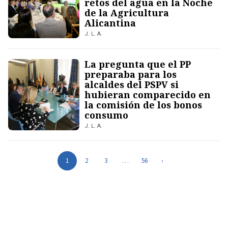
retos del agua en la Noche
de la Agricultura
Alicantina
J. L. A.
La pregunta que el PP
preparaba para los
alcaldes del PSPV si
hubieran comparecido en
la comisión de los bonos
consumo
J. L. A.
1
2
3
…
56
›