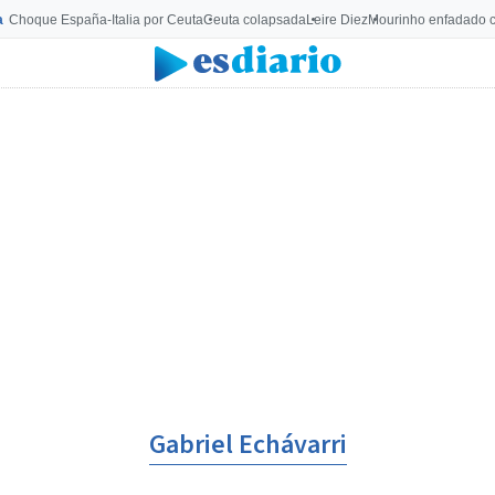
a
Choque España-Italia por Ceuta
Ceuta colapsada
Leire Diez
Mourinho enfadado c
Gabriel Echávarri