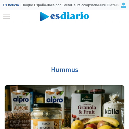
Es noticia
Choque España-Italia por Ceuta
Ceuta colapsada
Leire Diez
Mourinho
Menú
Hummus