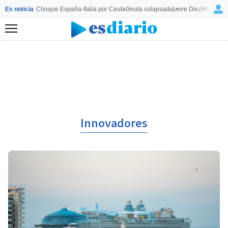
Es noticia
Choque España-Italia por Ceuta
Ceuta colapsada
Leire Diez
Mourinho
Menú
Innovadores