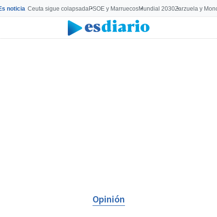
Es noticia
Ceuta sigue colapsada
PSOE y Marruecos
Mundial 2030
Zarzuela y Mon
Opinión