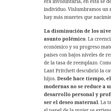
era involuntaria, en ésta se 
individuo. Vislumbramos un 
hay más muertes que nacimie
La disminución de los nive
asunto polémico
. La creenc
económico y su progreso mater
países con bajos niveles de r
de la tasa de reemplazo. Com
Lant Pritchett descubrió la ca
hijos.
Desde hace tiempo, el
modernas no se reduce a u
desarrollo personal y pro
ser el deseo maternal
. La 
el papel de la mujer se extie