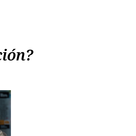
ción?