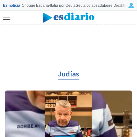
Es noticia
Choque España-Italia por Ceuta
Ceuta colapsada
Leire Diez
Mourinho
Menú
Judías