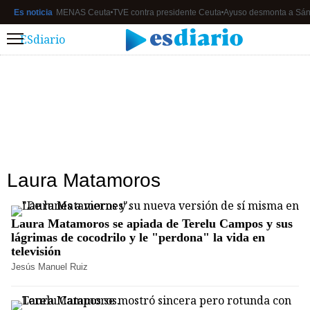
Es noticia
MENAS Ceuta
TVE contra presidente Ceuta
Ayuso desmonta a Sá
ESdiario
Menú
Laura Matamoros
Laura Matamoros se apiada de Terelu Campos y sus
lágrimas de cocodrilo y le "perdona" la vida en
televisión
Jesús Manuel Ruiz