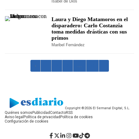
Isabel de Dios
Laura y Diego Matamoros en el
disparadero: Carlo Costanzia
toma medidas drásticas con sus
primos
Maribel Fernández
‹
1
2
3
…
10
›
Copyright ©2026 El Semanal Digital, S.L.
Quiénes somos
Publicidad
Contacto
RSS
Aviso legal
Política de privacidad
Política de cookies
Configuración de cookies
Facebook
Twitter
LinkedIn
Instagram
YouTube
TikTok
Telegram