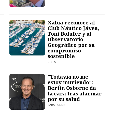
Xàbia reconoce al
Club Náutico Jávea,
Toni Bolufer y al
Observatorio
Geográfico por su
compromiso
sostenible
J. L. A.
"Todavía no me
estoy muriendo":
e
Bertín Osborne da
la cara tras alarmar
por su salud
SARA CONDE