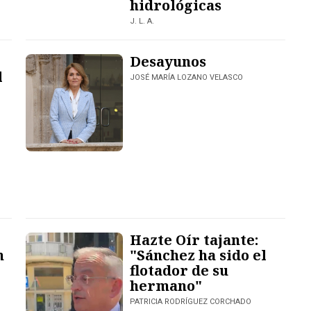
hidrológicas
J. L. A.
Desayunos
l
JOSÉ MARÍA LOZANO VELASCO
Hazte Oír tajante:
n
"Sánchez ha sido el
flotador de su
hermano"
PATRICIA RODRÍGUEZ CORCHADO