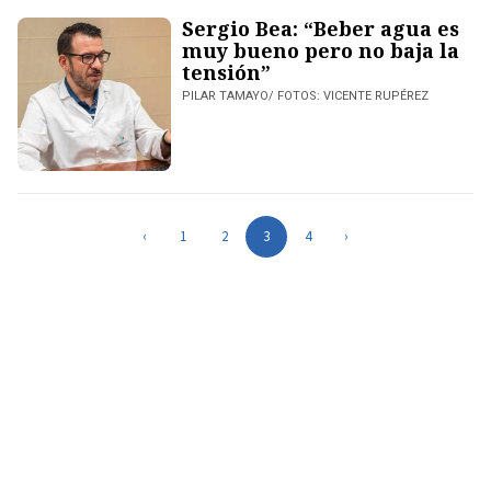
Sergio Bea: “Beber agua es
muy bueno pero no baja la
tensión”
PILAR TAMAYO/ FOTOS: VICENTE RUPÉREZ
‹
1
2
3
4
›