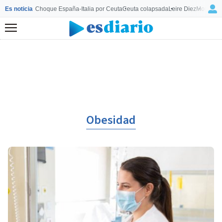
Es noticia
Choque España-Italia por Ceuta
Ceuta colapsada
Leire Diez
Mourinho
Menú
Obesidad