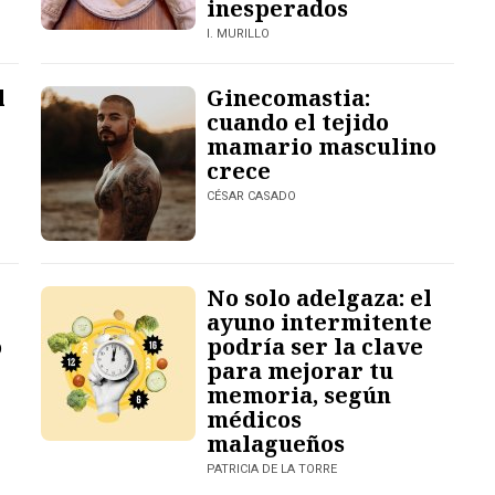
inesperados
I. MURILLO
l
Ginecomastia:
cuando el tejido
mamario masculino
crece
CÉSAR CASADO
No solo adelgaza: el
ayuno intermitente
o
podría ser la clave
para mejorar tu
memoria, según
médicos
malagueños
PATRICIA DE LA TORRE