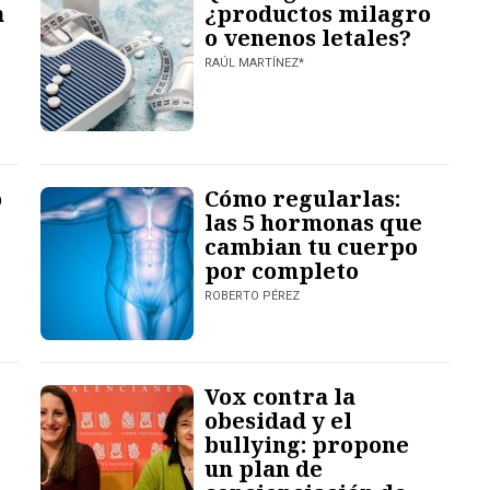
a
¿productos milagro
o venenos letales?
RAÚL MARTÍNEZ*
o
Cómo regularlas:
las 5 hormonas que
cambian tu cuerpo
por completo
ROBERTO PÉREZ
Vox contra la
obesidad y el
bullying: propone
un plan de