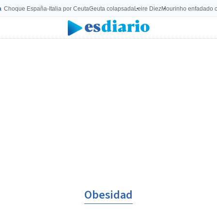
a
Choque España-Italia por Ceuta
Ceuta colapsada
Leire Diez
Mourinho enfadado c
Obesidad