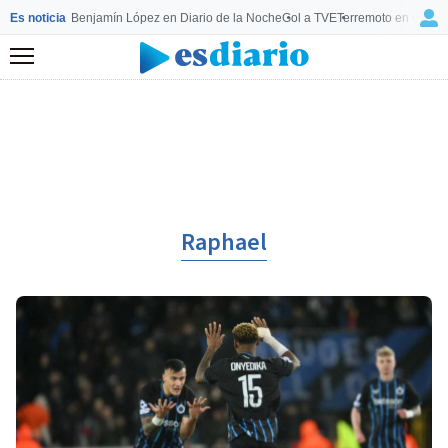
Es noticia
Benjamín López en Diario de la Noche
Gol a TVE
Terremoto en Colom
Menú
Raphael