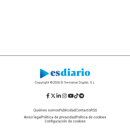
Copyright ©2026 El Semanal Digital, S.L.
Facebook
Twitter
LinkedIn
Instagram
YouTube
TikTok
Telegram
Quiénes somos
Publicidad
Contacto
RSS
Aviso legal
Política de privacidad
Política de cookies
Configuración de cookies