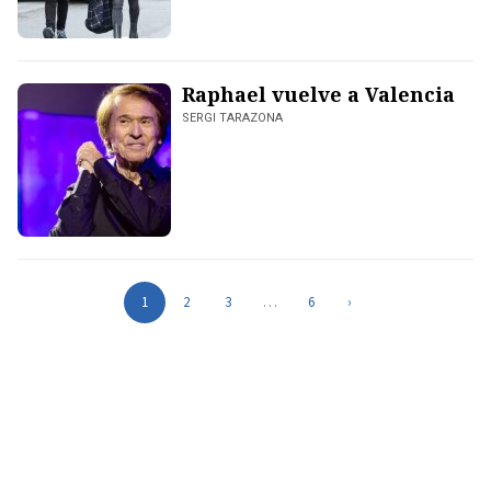
Raphael vuelve a Valencia
SERGI TARAZONA
1
2
3
…
6
›