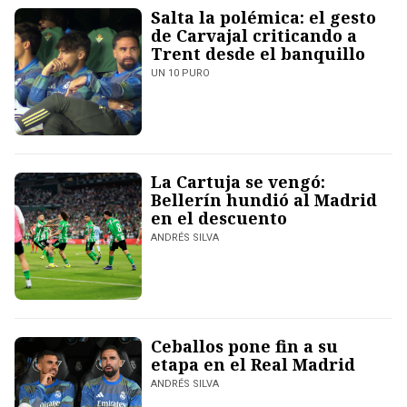
Salta la polémica: el gesto
de Carvajal criticando a
Trent desde el banquillo
UN 10 PURO
La Cartuja se vengó:
Bellerín hundió al Madrid
en el descuento
ANDRÉS SILVA
Ceballos pone fin a su
etapa en el Real Madrid
ANDRÉS SILVA