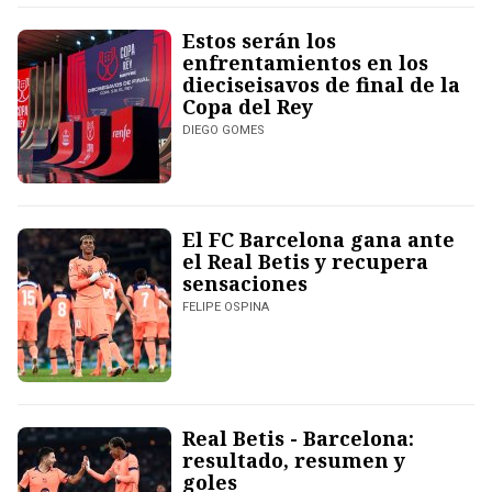
Estos serán los
enfrentamientos en los
dieciseisavos de final de la
Copa del Rey
DIEGO GOMES
El FC Barcelona gana ante
el Real Betis y recupera
sensaciones
FELIPE OSPINA
Real Betis - Barcelona:
resultado, resumen y
goles