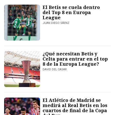
El Betis se cuela dentro
del Top 8 en Europa
League
JUAN DIEGO SÁENZ
¿Qué necesitan Betis y
Celta para entrar en el top
8 de la Europa League?
DAVID DEL CASAR
El Atlético de Madrid se
medirá al Real Betis en los
cuartos de final de la Copa