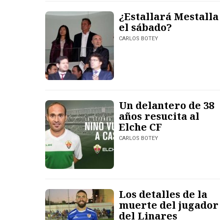
¿Estallará Mestalla
el sábado?
CARLOS BOTEY
Un delantero de 38
años resucita al
Elche CF
CARLOS BOTEY
Los detalles de la
muerte del jugador
del Linares