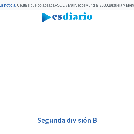
Es noticia
Ceuta sigue colapsada
PSOE y Marruecos
Mundial 2030
Zarzuela y Mon
Segunda división B