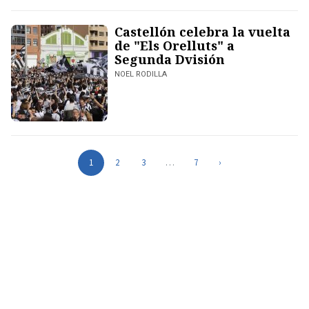
Castellón celebra la vuelta
de "Els Orelluts" a
Segunda Dvisión
NOEL RODILLA
1
2
3
…
7
›