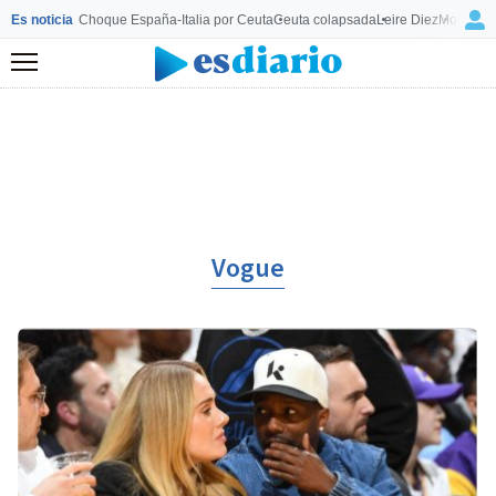
Es noticia
Choque España-Italia por Ceuta
Ceuta colapsada
Leire Diez
Mourinho
Menú
Vogue