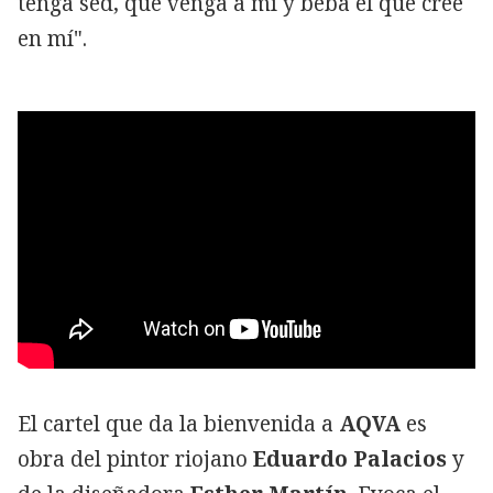
tenga sed, que venga a mí y beba el que cree
en mí".
El cartel que da la bienvenida a
AQVA
es
obra del pintor riojano
Eduardo Palacios
y