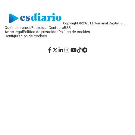
Copyright ©2026 El Semanal Digital, S.L.
Quiénes somos
Publicidad
Contacto
RSS
Aviso legal
Política de privacidad
Política de cookies
Configuración de cookies
Facebook
Twitter
LinkedIn
Instagram
YouTube
TikTok
Telegram