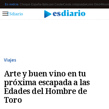
Es noticia
Choque España-Italia por Ceuta
Ceuta colapsada
Leire Diez
Mouri
ESdiario
Menú
Viajes
Arte y buen vino en tu
próxima escapada a las
Edades del Hombre de
Toro