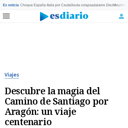
Es noticia
Choque España-Italia por Ceuta
Ceuta colapsada
Leire Diez
Mourinho
Menú
Viajes
Descubre la magia del
Camino de Santiago por
Aragón: un viaje
centenario