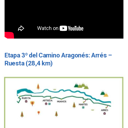
Etapa 3º del Camino Aragonés: Arrés –
Ruesta (28,4 km)