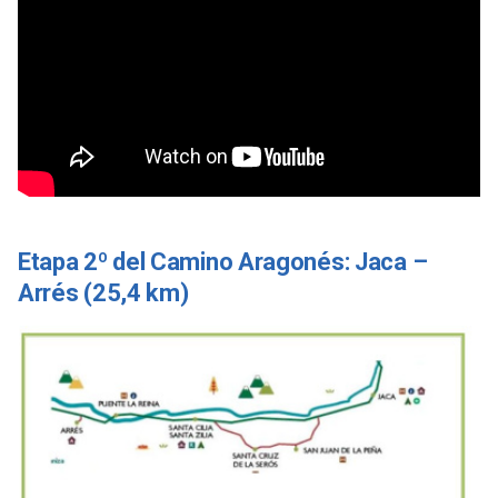
Etapa 2º del Camino Aragonés: Jaca –
Arrés (25,4 km)