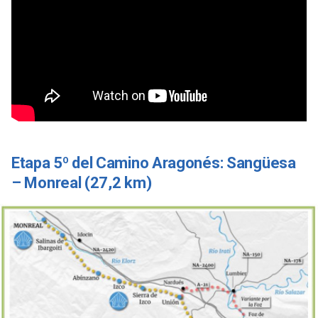
Etapa 5º del Camino Aragonés: Sangüesa
– Monreal (27,2 km)