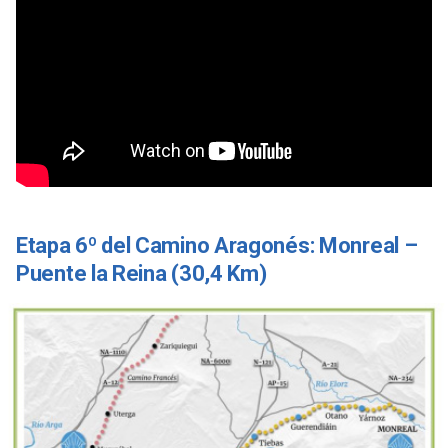
Etapa 6º del Camino Aragonés: Monreal –
Puente la Reina (30,4 Km)