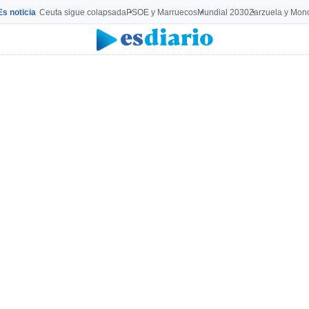
Es noticia
Ceuta sigue colapsada
PSOE y Marruecos
Mundial 2030
Zarzuela y Mon