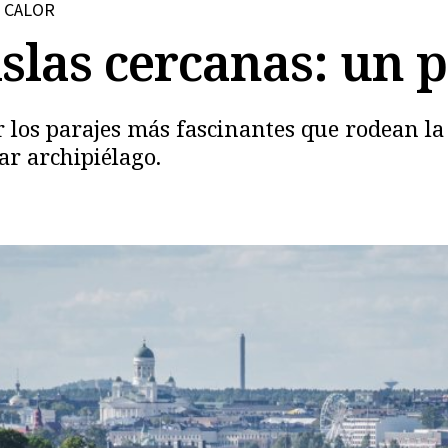
L CALOR
islas cercanas: un 
os parajes más fascinantes que rodean la c
ar archipiélago.
Copiar