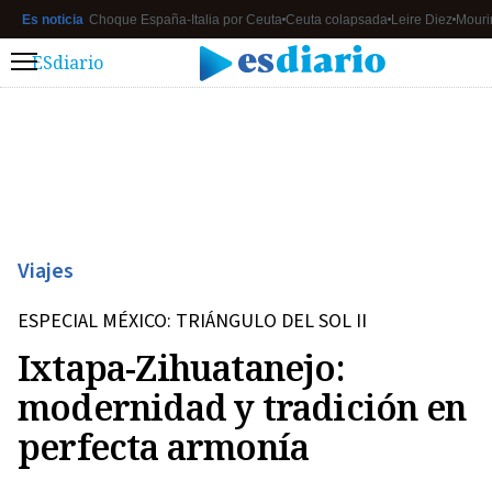
Es noticia
Choque España-Italia por Ceuta
Ceuta colapsada
Leire Diez
Mouri
ESdiario
Menú
Viajes
ESPECIAL MÉXICO: TRIÁNGULO DEL SOL II
Ixtapa-Zihuatanejo:
modernidad y tradición en
perfecta armonía