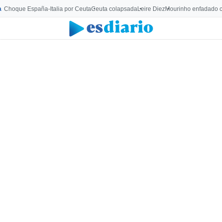
a
Choque España-Italia por Ceuta
Ceuta colapsada
Leire Diez
Mourinho enfadado c