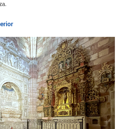
za.
terior