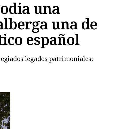
todia una
 alberga una de
tico español
legiados legados patrimoniales: