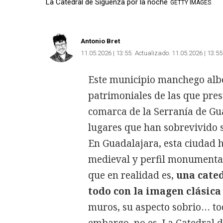
La Catedral de Sigüenza por la noche
GETTY IMAGES
Antonio Bret
11.05.2026 | 13:55
Actualizado:
11.05.2026 | 13:55
Este municipio manchego alber
patrimoniales de las que pres
comarca de la Serranía de Gu
lugares que han sobrevivido 
En Guadalajara, esta ciudad 
medieval y perfil monumental 
que en realidad es,
una cate
todo con la imagen clásica
muros, su aspecto sobrio… tod
embargo, no es. La Catedral d