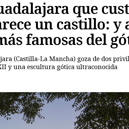
uadalajara que cus
rece un castillo: y
 más famosas del gó
ara (Castilla-La Mancha) goza de dos privi
II y una escultura gótica ultraconocida
Copiar