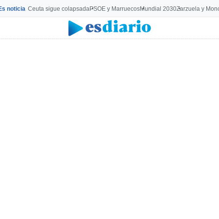
Es noticia
Ceuta sigue colapsada
PSOE y Marruecos
Mundial 2030
Zarzuela y Mon