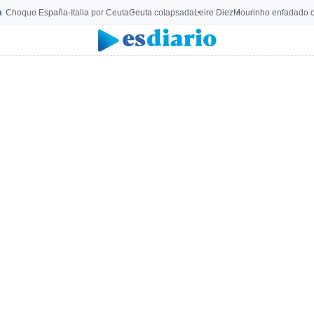
a
Choque España-Italia por Ceuta
Ceuta colapsada
Leire Diez
Mourinho enfadado c