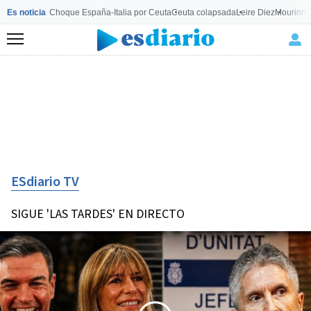
Es noticia
Choque España-Italia por Ceuta
Ceuta colapsada
Leire Diez
Mourinho
Menú
ESdiario TV
SIGUE 'LAS TARDES' EN DIRECTO