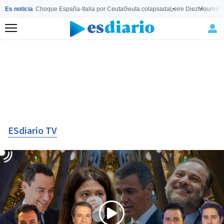
Es noticia
Choque España-Italia por Ceuta
Ceuta colapsada
Leire Diez
Mourinho
Menú
ESdiario TV