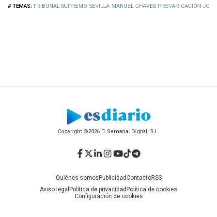
TRIBUNAL SUPREMO
SEVILLA
MANUEL CHAVES
PREVARICACIÓN
JOSÉ
Copyright ©2026 El Semanal Digital, S.L.
Facebook
Twitter
LinkedIn
Instagram
YouTube
TikTok
Telegram
Quiénes somos
Publicidad
Contacto
RSS
Aviso legal
Política de privacidad
Política de cookies
Configuración de cookies