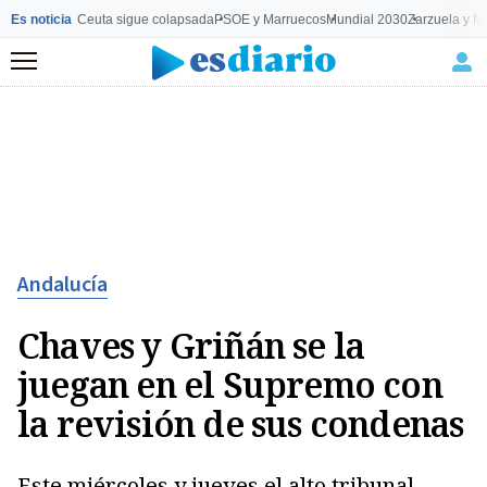
Es noticia
Ceuta sigue colapsada
PSOE y Marruecos
Mundial 2030
Zarzuela y M
Menú
Andalucía
Chaves y Griñán se la
juegan en el Supremo con
la revisión de sus condenas
Este miércoles y jueves el alto tribunal