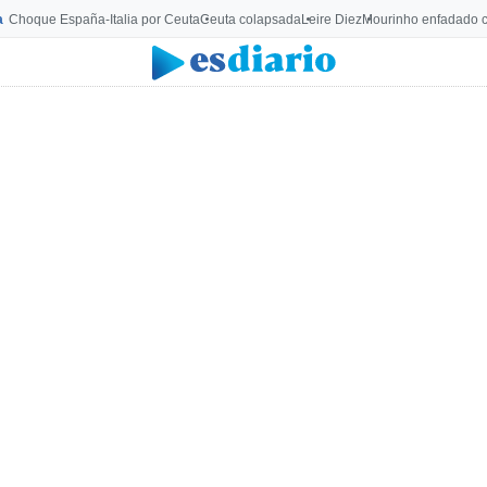
a
Choque España-Italia por Ceuta
Ceuta colapsada
Leire Diez
Mourinho enfadado c