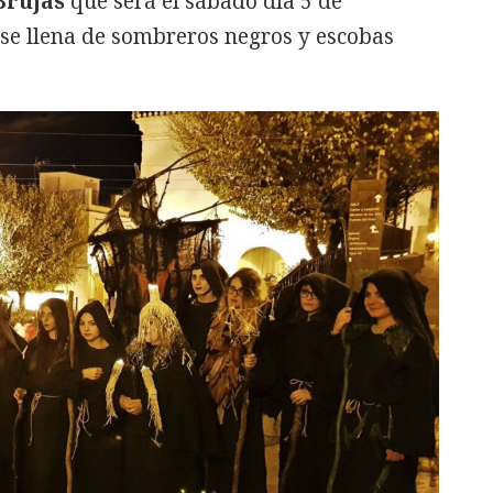
Brujas
que será el sábado día 5 de
se llena de sombreros negros y escobas