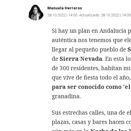
Manuela Herreros
28.10.2022 | 14:00
Actualizado:
28.10.2022 | 14:00
Si hay un plan en Andalucía 
auténtica nos tenemos que ele
llegar al pequeño pueblo de
S
de
Sierra Nevada
. En esta 
de 300 residentes, habitan m
que vive de fiesta todo el año,
para ser conocido como 'e
granadina.
Sus estrechas calles, una de e
plazas, casas y bares hacen 