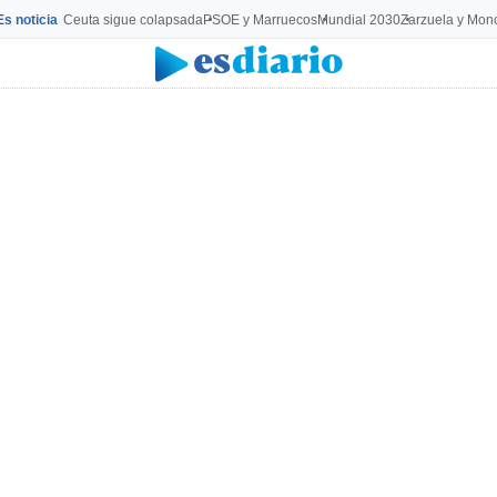
Es noticia
Ceuta sigue colapsada
PSOE y Marruecos
Mundial 2030
Zarzuela y Mon