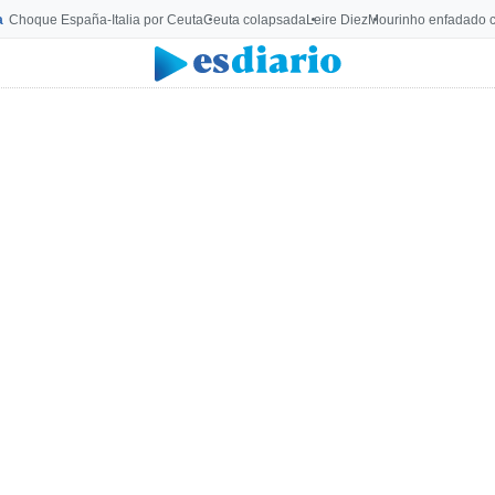
a
Choque España-Italia por Ceuta
Ceuta colapsada
Leire Diez
Mourinho enfadado c