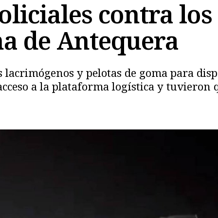
liciales contra los
na de Antequera
Copiar
es lacrimógenos y pelotas de goma para disp
ceso a la plataforma logística y tuvieron q