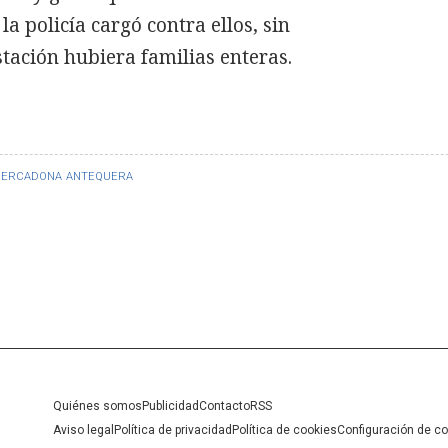
 policía cargó contra ellos, sin
tación hubiera familias enteras.
ERCADONA
ANTEQUERA
Quiénes somos
Publicidad
Contacto
RSS
Aviso legal
Política de privacidad
Política de cookies
Configuración de c