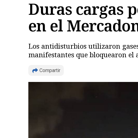
Duras cargas po
en el Mercado
Los antidisturbios utilizaron gas
manifestantes que bloquearon el ac
Compartir