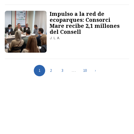
Impulso a la red de
ecoparques: Consorci
Mare recibe 2,1 millones
del Consell
J. L. A.
1
2
3
…
10
›