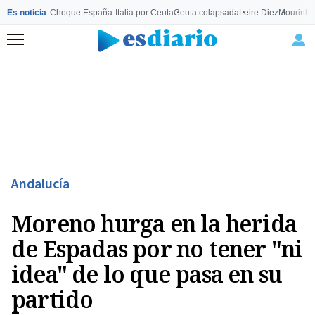
Es noticia
Choque España-Italia por Ceuta
Ceuta colapsada
Leire Diez
Mourinho
Menú
Andalucía
Moreno hurga en la herida
de Espadas por no tener "ni
idea" de lo que pasa en su
partido