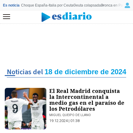
Es noticia
Choque España-Italia por Ceuta
Ceuta colapsada
Bronca en Palma
Mo
Menú
Noticias del
18 de diciembre de 2024
El Real Madrid conquista
la Intercontinental a
medio gas en el paraíso de
los Petrodólares
MIGUEL QUEIPO DE LLANO
19.12.2024 | 01:38