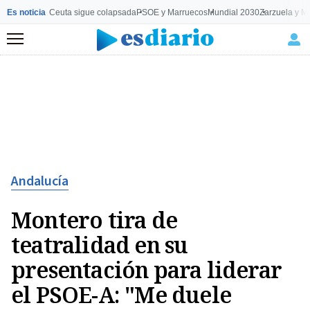
Es noticia
Ceuta sigue colapsada
PSOE y Marruecos
Mundial 2030
Zarzuela y M
Menú
Andalucía
Montero tira de
teatralidad en su
presentación para liderar
el PSOE-A: "Me duele