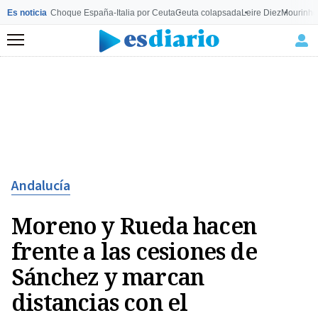
Es noticia
Choque España-Italia por Ceuta
Ceuta colapsada
Leire Diez
Mourinho
Menú
Andalucía
Moreno y Rueda hacen
frente a las cesiones de
Sánchez y marcan
distancias con el