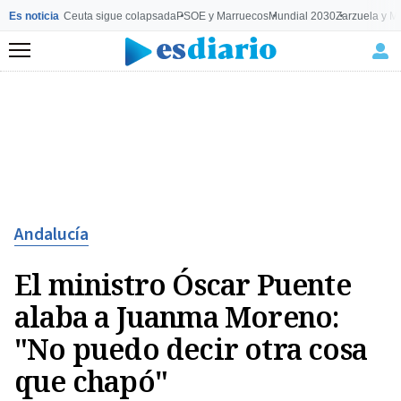
Es noticia
Ceuta sigue colapsada
PSOE y Marruecos
Mundial 2030
Zarzuela y M
Menú
Andalucía
El ministro Óscar Puente
alaba a Juanma Moreno:
"No puedo decir otra cosa
que chapó"