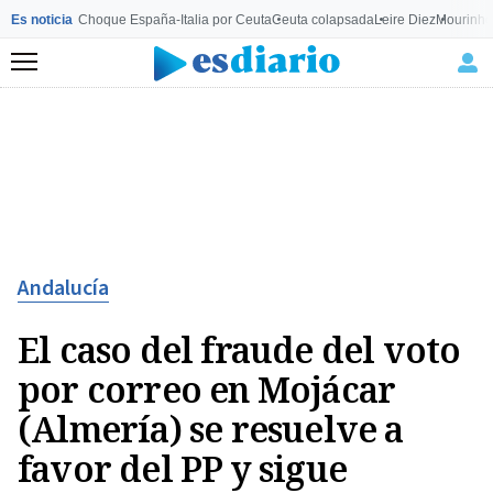
Es noticia
Choque España-Italia por Ceuta
Ceuta colapsada
Leire Diez
Mourinho
Menú
Andalucía
El caso del fraude del voto
por correo en Mojácar
(Almería) se resuelve a
favor del PP y sigue