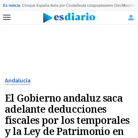
Es noticia
Choque España-Italia por Ceuta
Ceuta colapsada
Leire Diez
Mourinho
Menú
Andalucía
El Gobierno andaluz saca
adelante deducciones
fiscales por los temporales
y la Ley de Patrimonio en