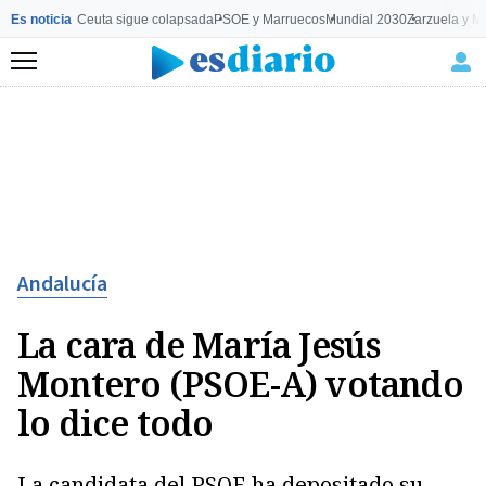
Es noticia
Ceuta sigue colapsada
PSOE y Marruecos
Mundial 2030
Zarzuela y M
Menú
Andalucía
La cara de María Jesús
Montero (PSOE-A) votando
lo dice todo
La candidata del PSOE ha depositado su