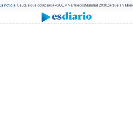
Es noticia
Ceuta sigue colapsada
PSOE y Marruecos
Mundial 2030
Zarzuela y Mon