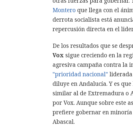
otras fuerzas para gobernar. 
Montero
que llega con el áni
derrota socialista está anunc
repercusión directa en el lid
De los resultados que se des
Vox
sigue creciendo en la regi
agresiva campaña contra la in
"prioridad nacional"
liderada 
diluye en Andalucía. Y es que
similar al de Extremadura o 
por Vox. Aunque sobre este asp
prefiere gobernar en minoría 
Abascal.