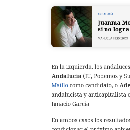
ANDALUCÍA
Juanma Mor
si no logr
MANUELA HERREROS
En la izquierda, los andaluce
Andalucía
(IU, Podemos y Su
Maíllo
como candidato, o
Ade
andalucista y anticapitalista 
Ignacio García.
En ambos casos los resultad
condicionar el próximo gobier