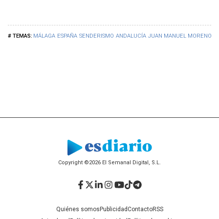
MÁLAGA
ESPAÑA
SENDERISMO
ANDALUCÍA
JUAN MANUEL MORENO BO
Copyright ©2026 El Semanal Digital, S.L.
Facebook
Twitter
LinkedIn
Instagram
YouTube
TikTok
Telegram
Quiénes somos
Publicidad
Contacto
RSS