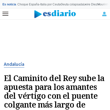
Es noticia
Choque España-Italia por Ceuta
Ceuta colapsada
Leire Diez
Mourinho
Menú
Andalucía
El Caminito del Rey sube la
apuesta para los amantes
del vértigo con el puente
colgante más largo de