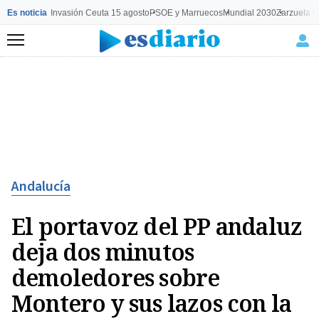
Es noticia
Invasión Ceuta 15 agosto
PSOE y Marruecos
Mundial 2030
Zarzuela y
Menú
Andalucía
El portavoz del PP andaluz
deja dos minutos
demoledores sobre
Montero y sus lazos con la