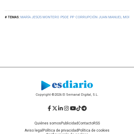
MARÍA JESÚS MONTERO
PSOE
PP
CORRUPCIÓN
JUAN MANUEL MOREN
Copyright ©2026 El Semanal Digital, S.L.
Facebook
Twitter
LinkedIn
Instagram
YouTube
TikTok
Telegram
Quiénes somos
Publicidad
Contacto
RSS
Aviso legal
Política de privacidad
Política de cookies