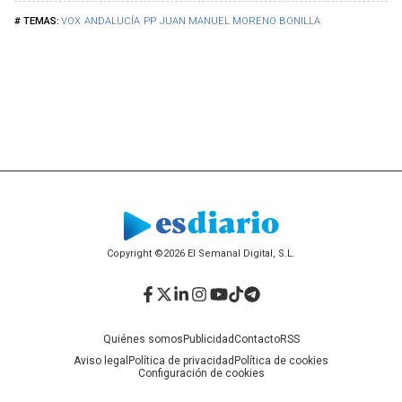
VOX
ANDALUCÍA
PP
JUAN MANUEL MORENO BONILLA
Copyright ©2026 El Semanal Digital, S.L.
Facebook
Twitter
LinkedIn
Instagram
YouTube
TikTok
Telegram
Quiénes somos
Publicidad
Contacto
RSS
Aviso legal
Política de privacidad
Política de cookies
Configuración de cookies