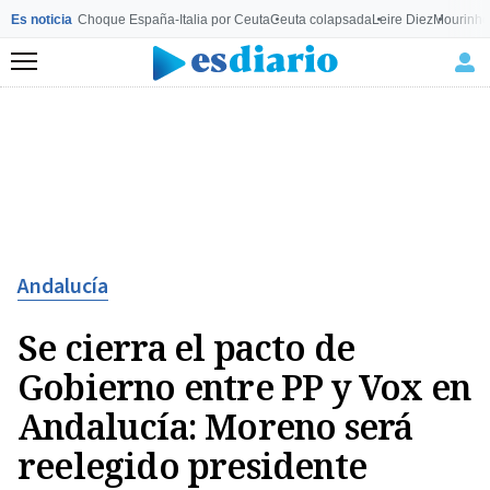
Es noticia
Choque España-Italia por Ceuta
Ceuta colapsada
Leire Diez
Mourinho
Menú
Andalucía
Se cierra el pacto de
Gobierno entre PP y Vox en
Andalucía: Moreno será
reelegido presidente