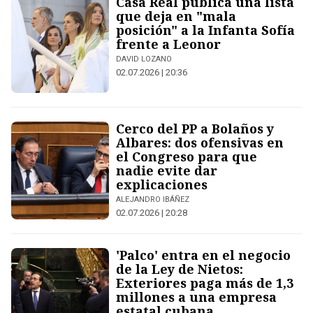
Casa Real publica una lista
que deja en "mala
posición" a la Infanta Sofía
frente a Leonor
DAVID LOZANO
02.07.2026 | 20:36
Cerco del PP a Bolaños y
Albares: dos ofensivas en
el Congreso para que
nadie evite dar
explicaciones
ALEJANDRO IBÁÑEZ
02.07.2026 | 20:28
'Palco' entra en el negocio
de la Ley de Nietos:
Exteriores paga más de 1,3
millones a una empresa
estatal cubana