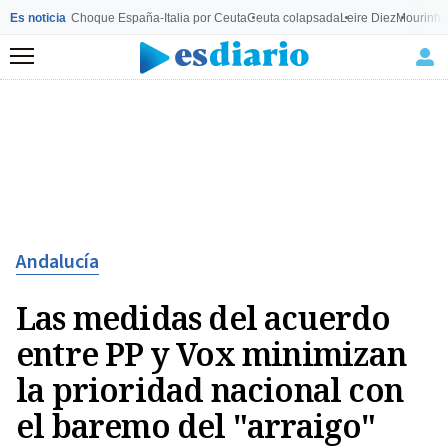
Es noticia
Choque España-Italia por Ceuta
Ceuta colapsada
Leire Diez
Mourinho
Menú
Andalucía
Las medidas del acuerdo
entre PP y Vox minimizan
la prioridad nacional con
el baremo del "arraigo"