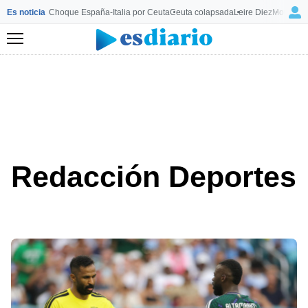
Es noticia
Choque España-Italia por Ceuta
Ceuta colapsada
Leire Diez
Mourinho
Menú
Redacción Deportes