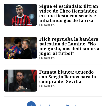
Sigue el escándalo: filtran
vídeo de Theo Hernández
en una fiesta con scorts e
inhalando gas de la risa
UN 10 PURO
Flick reprueba la bandera
palestina de Lamine: "No
me gusta, nos dedicamos a
jugar al fútbol"
UN 10 PURO
Fumata blanca: acuerdo
con Sergio Ramos para la
compra del Sevilla
UN 10 PURO
1
2
3
…
50
›