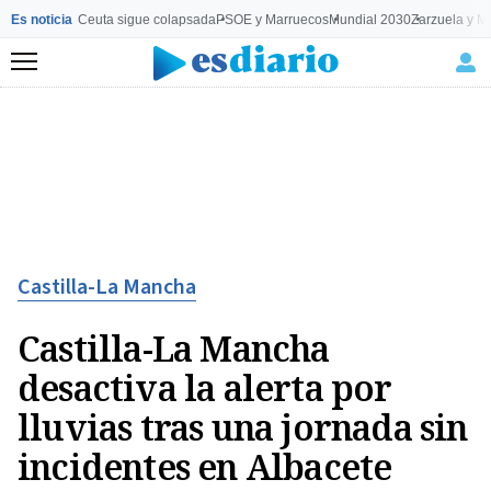
Es noticia
Ceuta sigue colapsada
PSOE y Marruecos
Mundial 2030
Zarzuela y M
Menú
Castilla-La Mancha
Castilla-La Mancha
desactiva la alerta por
lluvias tras una jornada sin
incidentes en Albacete